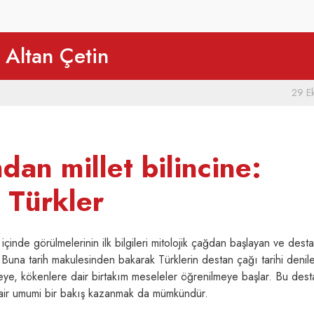
Altan Çetin
29 E
dan millet bilincine:
e Türkler
çinde görülmelerinin ilk bilgileri mitolojik çağdan başlayan ve destan
 Buna tarih makulesinden bakarak Türklerin destan çağı tarihi denileb
meye, kökenlere dair birtakım meseleler öğrenilmeye başlar. Bu dest
air umumi bir bakış kazanmak da mümkündür.