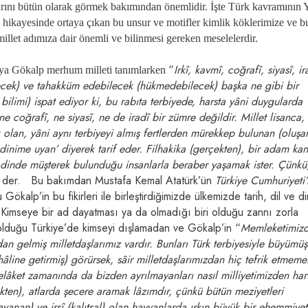
larını bütün olarak görmek bakımından önemlidir. İşte Türk kavramının Y
n hikayesinde ortaya çıkan bu unsur ve motifler kimlik köklerimize ve 
 millet adımıza dair önemli ve bilinmesi gereken meselelerdir.
“
Irkî, kavmî, coğrafî, siyasî, ir
a Gökalp merhum milleti tanımlarken
ilecek) ve tahakküm edebilecek (hükmedebilecek) başka ne gibi bir
 bilimi) ispat ediyor ki, bu rabıta terbiyede, harsta yâni duygularda
mî, ne coğrafî, ne siyasî, ne de iradî bir zümre değildir. Millet lisanca,
 olan, yâni aynı terbiyeyi almış fertlerden mürekkep bulunan (oluşan
 dinime uyan’ diyerek tarif eder. Filhakika (gerçekten), bir adam ka
dinde müşterek bulunduğu insanlarla beraber yaşamak ister. Çünkü,
, der. Bu bakımdan Mustafa Kemal Atatürk’ün
Türkiye Cumhuriyeti’
 Gökalp’in bu fikirleri ile birleştirdiğimizde ülkemizde tarih, dil ve din
ır. Kimseye bir ad dayatması ya da olmadığı biri olduğu zannı zorla
olduğu Türkiye’de kimseyi dışlamadan ve Gökalp’in “
Memleketimiz
dan gelmiş milletdaşlarımız vardır. Bunları Türk terbiyesiyle büyümüş
 hâline getirmiş) görürsek, sâir milletdaşlarımızdan hiç tefrik etmemel
elâket zamanında da bizden ayrılmayanları nasıl milliyetimizden har
çekten), atlarda şecere aramak lâzımdır, çünkü bütün meziyetleri
dayanan) ve irsî (kalıtsal) olan hayvanlarda ırkın büyük bir ehemmiyet