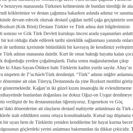
k’e benzeyen manasında Türkmen kelimesinin de bundan türediği ile ala
Kendi köklerimize ve destan çağımıza bakarken aslında adımız ve sanımı
isinde devam edecek olursak destanî çağdan tarihî çağa geçişimizin so
 Bozkurt (Kök Börü) Destanı Türkler ve Türk adına dair bilgilerimizin
 sonrası ve Gök Türk Devleti kuruluşu öncesi arada yaşananları anlatt
ir kol olduğu ifade edilerek tarihi süreklilik sağlanması yanında onlar
 ile tarihimiz içerisinde bütünlüklü bir kavrayış ile kendimizi yerleşti
se Türk adının manasına dairdir. Kurt ile onun baktığı hayatta kalan çoc
cuk doğurduğu yerden çoğalmışlardı. Daha sonra mağaralarından çıkıp
rler ki Altan-Sayan-Ötüken hattı Türklerin kadim yurdu sayılır. Altay’ın
aya nispeten de
T’uchüeh/
Türk denilmişti. “Türk” adının miğfer anlamın
r dönemine ait olan Türeyiş Destanında da yine Bozkurt motifini görüy
r göstermektedir. Kağan’ın iki güzel kızını insanoğlu ile evlendirmeme 
ve nihayetinde bunlardan doğanlara ise dokuz Oğuz-on Uygur denilmeye
lerin verilişini de bu destanımızdan öğreniyoruz. Ergenekon ve Göç
an’daki dönemlerine ait olayların destanî mahiyette anlatılması da Türk 
köklerle izah edildikten sonra ortaya konulmaktadır. Kutsal taşı düşmana 
bir uyarı hem de Türklerin yeniden kendilerine bir hayat kurma beceri
lgusunun göçlerdeki yerini anlatması bakımından da dikkat çekicidir. 