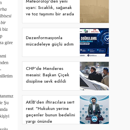
Meteoroloji'den yeni
n
uyarı: Sıcaklık, sağanak
erha
ve toz taşınımı bir arada
lbisesi
 bir
i biz
ip
Dezenformasyonla
ıza göre
mücadeleye güçlü adım
ismi
inden
CHP'de Menderes
-
mesaisi: Başkan Çiçek
illetim
disipline sevk edildi
tanımız
​AKİB'den iftiracılara sert
le Şu
rest: "Hukukun yerine
rında
geçenler bunun bedelini
kişiyi
yargı önünde
ödeyecek!"
 yolu