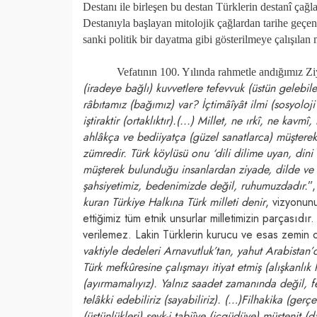
Destanı ile birleşen bu destan Türklerin destanî çağ
Destanıyla başlayan mitolojik çağlardan tarihe geçe
sanki politik bir dayatma gibi gösterilmeye çalışılan
Vefatının 100. Yılında rahmetle andığımız Ziy
(iradeye bağlı) kuvvetlere tefevvuk (üstün geleb
râbıtamız (bağımız) var? İçtimâîyât ilmi (sosyoloji
iştiraktir (ortaklıktır).(...) Millet, ne ırkî, ne kav
ahlâkça ve bediiyatça (güzel sanatlarca) müşterek
zümredir. Türk köylüsü onu ‘dili dilime uyan, dini
müşterek bulunduğu insanlardan ziyade, dilde ve 
şahsiyetimiz, bedenimizde değil, ruhumuzdadır.
”
kuran Türkiye Halkına Türk milleti denir
, vizyonunu
ettiğimiz tüm etnik unsurlar milletimizin parçasıd
verilemez. Lakin Türklerin kurucu ve esas zemin 
vaktiyle dedeleri Arnavutluk’tan, yahut Arabistan’
Türk mefkûresine çalışmayı itiyat etmiş (alışkanlık
(ayırmamalıyız). Yalnız saadet zamanında değil, f
telâkki edebiliriz (sayabiliriz). (…)Filhakika (ger
(üstünlükleri) sevk-i tabiîye (içgüdüye) müstenit (