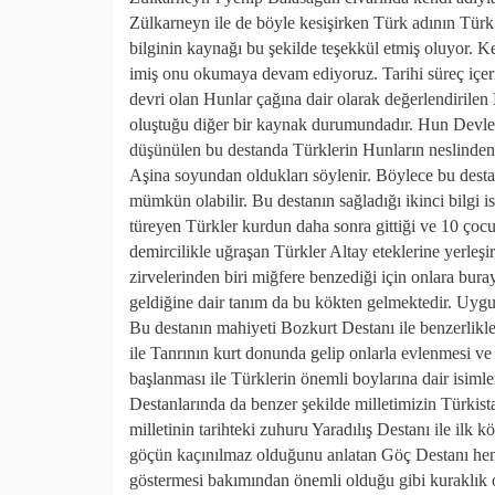
Zülkarneyn ile de böyle kesişirken Türk adının Tür
bilginin kaynağı bu şekilde teşekkül etmiş oluyor. 
imiş onu okumaya devam ediyoruz. Tarihi süreç içer
devri olan Hunlar çağına dair olarak değerlendirilen
oluştuğu diğer bir kaynak durumundadır. Hun Devleti
düşünülen bu destanda Türklerin Hunların neslinden b
Aşina soyundan oldukları söylenir. Böylece bu destan
mümkün olabilir. Bu destanın sağladığı ikinci bilgi i
türeyen Türkler kurdun daha sonra gittiği ve 10 ço
demircilikle uğraşan Türkler Altay eteklerine yerleşi
zirvelerinden biri miğfere benzediği için onlara bur
geldiğine dair tanım da bu kökten gelmektedir. Uygu
Bu destanın mahiyeti Bozkurt Destanı ile benzerlikle
ile Tanrının kurt donunda gelip onlarla evlenmesi 
başlanması ile Türklerin önemli boylarına dair isim
Destanlarında da benzer şekilde milletimizin Türkist
milletinin tarihteki zuhuru Yaradılış Destanı ile ilk 
göçün kaçınılmaz olduğunu anlatan Göç Destanı hem 
göstermesi bakımından önemli olduğu gibi kuraklık o