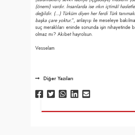
(önemi) vardır. İnsanlarda ise ırkın içtimâî hasletl
değildir. (…) Türküm diyen her ferdi Türk tanımakt
başka çare yoktur.
”, anlayışı ile meseleye bakılm
suç meraklıları eninde sonunda işin nihayetinde biz
olmaz mı? Akıbet hayrolsun.
Vesselam
Diğer Yazıları