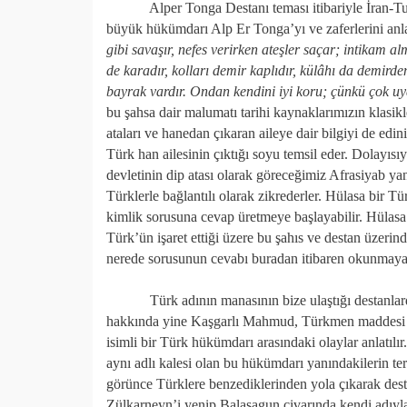
Alper Tonga Destanı teması itibariyle İran-Turan 
büyük hükümdarı Alp Er Tonga’yı ve zaferlerini anl
gibi savaşır, nefes verirken ateşler saçar; intikam a
de karadır, kolları demir kaplıdır, külâhı da demirden
bayrak vardır. Ondan kendini iyi koru; çünkü çok uy
bu şahsa dair malumatı tarihi kaynaklarımızın klas
ataları ve hanedan çıkaran aileye dair bilgiyi de edin
Türk han ailesinin çıktığı soyu temsil eder. Dolayı
devletinin dip atası olarak göreceğimiz Afrasiyab y
Türklerle bağlantılı olarak zikrederler. Hülasa bir 
kimlik sorusuna cevap üretmeye başlayabilir. Hülasa 
Türk’ün işaret ettiği üzere bu şahıs ve destan üzeri
nerede sorusunun cevabı buradan itibaren okunmaya 
Türk adının manasının bize ulaştığı destanlardan 
hakkında yine Kaşgarlı Mahmud, Türkmen maddesi ves
isimli bir Türk hükümdarı arasındaki olaylar anlatıl
aynı adlı kalesi olan bu hükümdarı yanındakilerin t
görünce Türklere benzediklerinden yola çıkarak des
Zülkarneyn’i yenip Balasagun civarında kendi adıyla