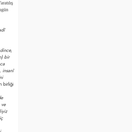
aratılış
bugün
adî
 dince,
) bir
nca
 insanî
ni
 birliği
de
 ve
iyiz
iç
i