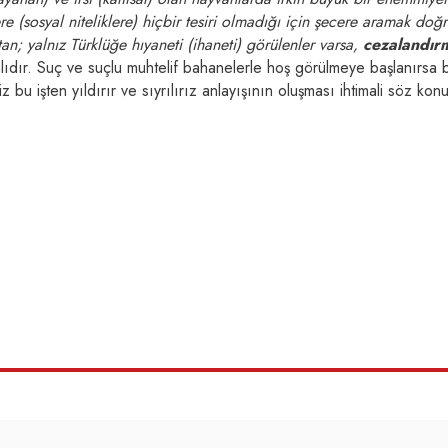
ere (sosyal niteliklere) hiçbir tesiri olmadığı için şecere aramak doğ
an; yalnız Türklüğe hıyaneti (ihaneti) görülenler varsa,
cezalandır
alıdır. Suç ve suçlu muhtelif bahanelerle hoş görülmeye başlanırsa 
 bu işten yıldırır ve sıyrılırız anlayışının oluşması ihtimali söz kon