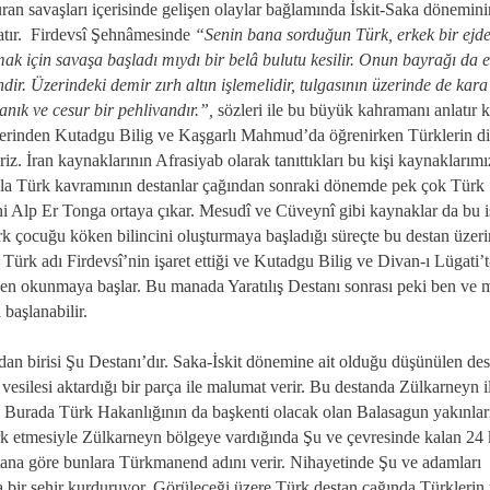
savaşları içerisinde gelişen olaylar bağlamında İskit-Saka dönemini
atır. Firdevsî Şehnâmesinde
“Senin bana sorduğun Türk, erkek bir ejd
lmak için savaşa başladı mıydı bir belâ bulutu kesilir. Onun bayrağı da e
dir. Üzerindeki demir zırh altın işlemelidir, tulgasının üzerinde de kara
anık ve cesur bir pehlivandır.”,
sözleri ile bu büyük kahramanı anlatır k
iklerinden Kutadgu Bilig ve Kaşgarlı Mahmud’da öğrenirken Türklerin d
iriz. İran kaynaklarının Afrasiyab olarak tanıttıkları bu kişi kaynaklarım
sıyla Türk kavramının destanlar çağından sonraki dönemde pek çok Türk
ani Alp Er Tonga ortaya çıkar. Mesudî ve Cüveynî gibi kaynaklar da bu 
Türk çocuğu köken bilincini oluşturmaya başladığı süreçte bu destan üzer
Türk adı Firdevsî’nin işaret ettiği ve Kutadgu Bilig ve Divan-ı Lügati’t
nden okunmaya başlar. Bu manada Yaratılış Destanı sonrası peki ben ve m
başlanabilir.
birisi Şu Destanı’dır. Saka-İskit dönemine ait olduğu düşünülen des
ilesi aktardığı bir parça ile malumat verir. Bu destanda Zülkarneyn i
ır. Burada Türk Hakanlığının da başkenti olacak olan Balasagun yakınla
erk etmesiyle Zülkarneyn bölgeye vardığında Şu ve çevresinde kalan 24 
tana göre bunlara Türkmanend adını verir. Nihayetinde Şu ve adamları
 bir şehir kurduruyor. Görüleceği üzere Türk destan çağında Türklerin