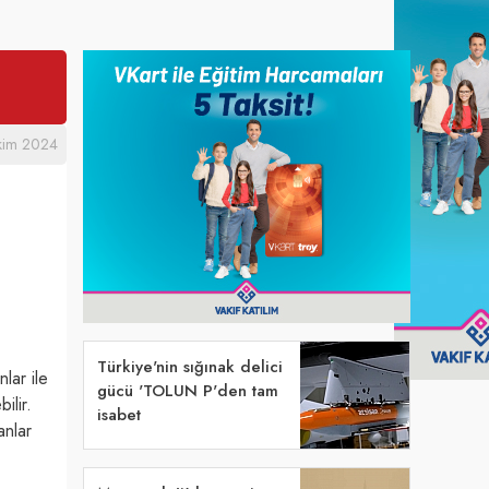
kim 2024
Türkiye'nin sığınak delici
lar ile
gücü 'TOLUN P'den tam
ilir.
isabet
anlar