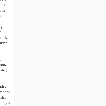
kalı
z ne
mut
ığı
ın
rmemiz
uktan
a
oruz.
isteği
adı ve
verince
sini
Türeyiş