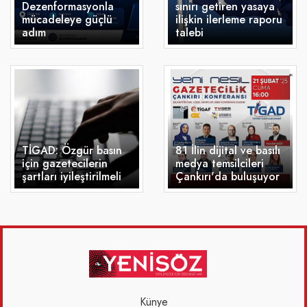
Dezenformasyonla
sınırı getiren yasaya
mücadeleye güçlü
ilişkin ilerleme raporu
adım
talebi
TİGAD: Özgür basın
81 İlin dijital ve basılı
için gazetecilerin
medya temsilcileri
şartları iyileştirilmeli
Çankırı'da buluşuyor
Künye