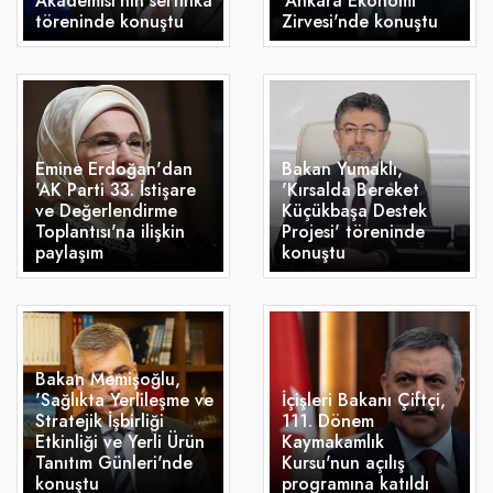
Akademisi'nin sertifika
'Ankara Ekonomi
töreninde konuştu
Zirvesi'nde konuştu
Emine Erdoğan'dan
Bakan Yumaklı,
'AK Parti 33. İstişare
'Kırsalda Bereket
ve Değerlendirme
Küçükbaşa Destek
Toplantısı'na ilişkin
Projesi' töreninde
paylaşım
konuştu
Bakan Memişoğlu,
'Sağlıkta Yerlileşme ve
İçişleri Bakanı Çiftçi,
Stratejik İşbirliği
111. Dönem
Etkinliği ve Yerli Ürün
Kaymakamlık
Tanıtım Günleri'nde
Kursu'nun açılış
konuştu
programına katıldı