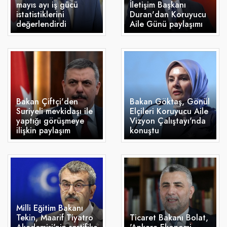
mayıs ayı iş gücü
İletişim Başkanı
istatistiklerini
Duran'dan Koruyucu
değerlendirdi
Aile Günü paylaşımı
Bakan Çiftçi'den
Bakan Göktaş, Gönül
Suriyeli mevkidaşı ile
Elçileri Koruyucu Aile
yaptığı görüşmeye
Vizyon Çalıştayı'nda
ilişkin paylaşım
konuştu
Milli Eğitim Bakanı
Tekin, Maarif Tiyatro
Ticaret Bakanı Bolat,