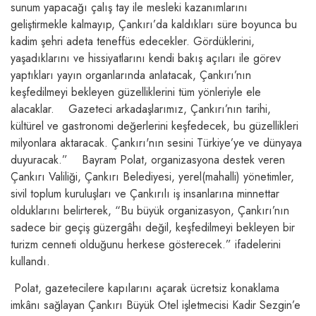
sunum yapacağı çalış tay ile mesleki kazanımlarını
geliştirmekle kalmayıp, Çankırı’da kaldıkları süre boyunca bu
kadim şehri adeta teneffüs edecekler. Gördüklerini,
yaşadıklarını ve hissiyatlarını kendi bakış açıları ile görev
yaptıkları yayın organlarında anlatacak, Çankırı’nın
keşfedilmeyi bekleyen güzelliklerini tüm yönleriyle ele
alacaklar. Gazeteci arkadaşlarımız, Çankırı’nın tarihi,
kültürel ve gastronomi değerlerini keşfedecek, bu güzellikleri
milyonlara aktaracak. Çankırı'nın sesini Türkiye’ye ve dünyaya
duyuracak.” Bayram Polat, organizasyona destek veren
Çankırı Valiliği, Çankırı Belediyesi, yerel(mahalli) yönetimler,
sivil toplum kuruluşları ve Çankırılı iş insanlarına minnettar
olduklarını belirterek, “Bu büyük organizasyon, Çankırı’nın
sadece bir geçiş güzergâhı değil, keşfedilmeyi bekleyen bir
turizm cenneti olduğunu herkese gösterecek.” ifadelerini
kullandı.
Polat, gazetecilere kapılarını açarak ücretsiz konaklama
imkânı sağlayan Çankırı Büyük Otel işletmecisi Kadir Sezgin’e