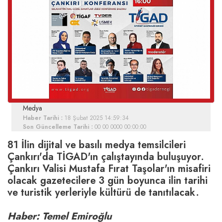
Medya
Haber Tarihi :
18 Şubat 2025 14:59:34
Son Güncelleme Tarihi :
00 00 0000 00:00:00
81 İlin dijital ve basılı medya temsilcileri
Çankırı'da TİGAD'ın çalıştayında buluşuyor.
Çankırı Valisi Mustafa Fırat Taşolar'ın misafiri
olacak gazetecilere 3 gün boyunca ilin tarihi
ve turistik yerleriyle kültürü de tanıtılacak.
Haber: Temel Emiroğlu