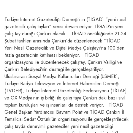
Türkiye İnternet Gazeteciliği Derneği’nin (TİGAD) “yeni nesil
gazetecilik çalış tayları” serisi devam ediyor. TİGAD’ın yeni
çalış tay durağı Çankırı olacak. TİGAD öncülüğünde 21-24
Şubat tarihleri arasında Çankırı’da düzenlenecek “TİGAD
Yeni Nesil Gazetecilik ve Dijital Medya Çalıştayı'na 100’den
fazla gazetecinin katılması bekleniyor. TİGAD
organizasyonu ile düzenlenecek çalıştay, Çankırı Valiliği ve
Çankırı Belediyesi’nin desteği ile gerçekleştiriliyor.
Uluslararası Sosyal Medya Kullanıcıları Derneği (USMEK),
Türkiye Radyo Televizyon ve İnternet Habercileri Derneği
(TVDER), Türkiye İnternet Gazeteciliği Federasyonu (TİGAF)
ve OX Medya’nın iş birliği ile çalış taya Çankırı’daki bazı sivil
toplum kuruluşları ve iş insanları da destek veriyor. TİGAD
Genel Başkan Yardımcısı Bayram Polat ve TİGAD Çankırı İl
Temsilcisi Sedat Öztürk’ün organizasyonu ile gerçekleştirilecek
çalış tayda deneyimli gazeteciler yeni nesil gazeteciliği