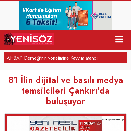
r
AHBAP Derneği'nin yönetimine Kayyım atandı
81 İlin dijital ve basılı medya
temsilcileri Çankırı'da
buluşuyor