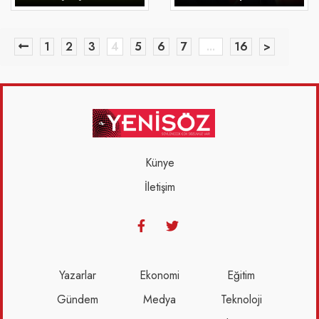
1
2
3
4
5
6
7
...
16
>
Künye
İletişim
Yazarlar
Ekonomi
Eğitim
Gündem
Medya
Teknoloji