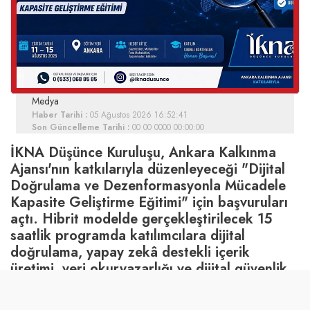
Medya
Haber Tarihi :
05 Ağustos 2026 16:52:41
Son Güncelleme Tarihi :
00 00 0000 00:00:00
İKNA Düşünce Kuruluşu, Ankara Kalkınma
Ajansı'nın katkılarıyla düzenleyeceği "Dijital
Doğrulama ve Dezenformasyonla Mücadele
Kapasite Geliştirme Eğitimi" için başvuruları
açtı. Hibrit modelde gerçekleştirilecek 15
saatlik programda katılımcılara dijital
doğrulama, yapay zekâ destekli içerik
üretimi, veri okuryazarlığı ve dijital güvenlik
alanlarında uygulamalı eğitim verilecek.