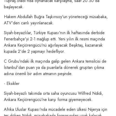
Tüpraş Stadı'nda oynanacak karşılaşma, saat 20.30'da
başlayacak.
Hakem Abdullah Buğra Taşkınsoy'un yöneteceği müsabaka,
ATV'den canlı yayınlanacak.
Siyah-beyazlılar, Türkiye Kupası'nın ilk haftasında derbide
Fenerbahçe'yi 2-1 mağlup etti. Yeni yılın ilk resmi maçında
Ankara Keçiörengücü'nü ağırlayacak Beşiktaş, kazanarak
kupada 2'de 2 yapmayı hedefliyor.
C Grubu'ndaki ilk maçında galip gelen Ankara temsilcisi de
İstanbul'dan puan ya da puanlarla dönerek gruptan çıkma
adına önemli bir adım atmanın peşinde.
- Eksikler
Siyah-beyazlı takımda orta saha oyuncusu Wilfred Ndidi,
Ankara Keçiörengücü'ne karşı forma giyemeyecek.
Afrika Uluslar Kupası'nda mücadele eden ülkesi Nijerya için
ter döken Ndidi, müsabakada formasından uzak kalacak.