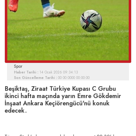
Spor
Haber Tarihi :
14 Ocak 2026 09:34:13
Son Güncelleme Tarihi :
00 00 0000 00:00:00
Beşiktaş, Ziraat Türkiye Kupası C Grubu
ikinci hafta maçında yarın Emre Gökdemir
İnşaat Ankara Keçiörengücü'nü konuk
edecek.