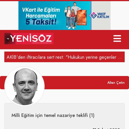
​AKİB'den iftiracılara sert rest: "Hukukun yerine geçenler bunun bedelini yargı önünde…
​Bi
Altan Çetin
​Milli Eğitim için temel nazariye teklifi (1)