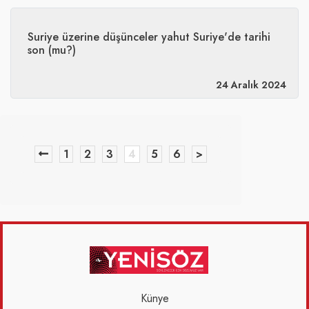
Suriye üzerine düşünceler yahut Suriye'de tarihi
son (mu?)
24 Aralık 2024
1
2
3
4
5
6
>
Künye