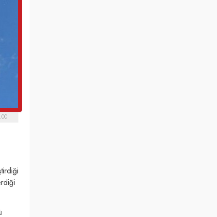
:00
irdiği
rdiği
ü