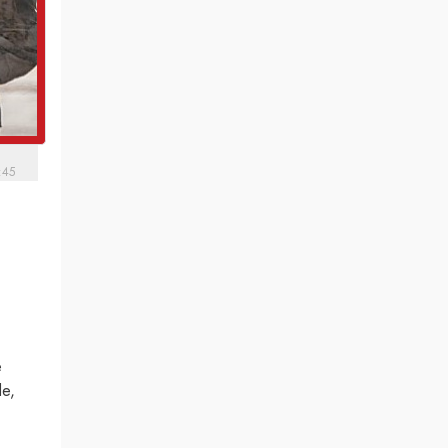
:45
e
de,