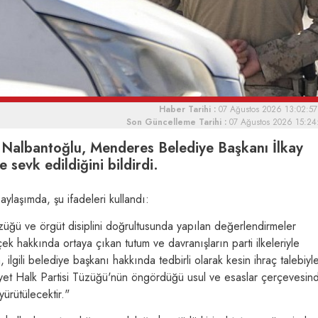
Haber Tarihi :
07 Ağustos 2026 13:02:57
Son Güncelleme Tarihi :
07 Ağustos 2026 15:24
 Nalbantoğlu, Menderes Belediye Başkanı İlkay
e sevk edildiğini bildirdi.
laşımda, şu ifadeleri kullandı:
 tüzüğü ve örgüt disiplini doğrultusunda yapılan değerlendirmeler
 hakkında ortaya çıkan tutum ve davranışların parti ilkeleriyle
lgili belediye başkanı hakkında tedbirli olarak kesin ihraç talebiyl
uriyet Halk Partisi Tüzüğü'nün öngördüğü usul ve esaslar çerçevesin
ürütülecektir."