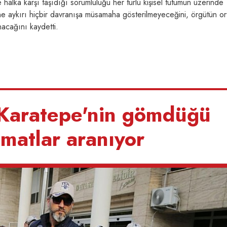
 halka karşı taşıdığı sorumluluğu her türlü kişisel tutumun üzerinde
rine aykırı hiçbir davranışa müsamaha gösterilmeyeceğini, örgütün or
unacağını kaydetti.
i Karatepe'nin gömdüğü
matlar aranıyor