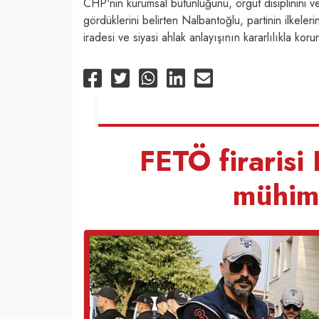
CHP'nin kurumsal bütünlüğünü, örgüt disiplinini ve
gördüklerini belirten Nalbantoğlu, partinin ilkele
iradesi ve siyasi ahlak anlayışının kararlılıkla kor
FETÖ firaris
mühim