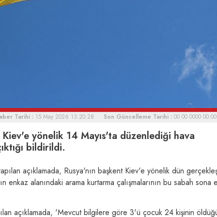
aber Tarihi :
15 May 2026 13:20:28
Son Güncelleme Tarihi :
00 00 0000 00:00
Kiev'e yönelik 14 Mayıs'ta düzenlediği hava
ktığı bildirildi.
pılan açıklamada, Rusya'nın başkent Kiev'e yönelik dün gerçekleşt
nın enkaz alanındaki arama kurtarma çalışmalarının bu sabah sona e
arılan açıklamada, 'Mevcut bilgilere göre 3'ü çocuk 24 kişinin öldüğ