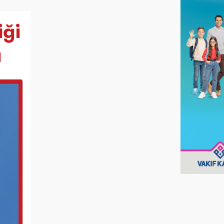
iği
ı