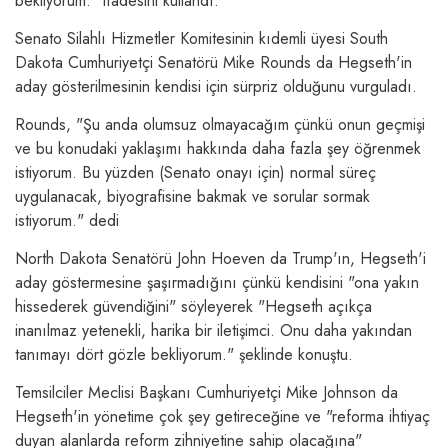
bekliyorum." ifadesini kullandı.
Senato Silahlı Hizmetler Komitesinin kıdemli üyesi South
Dakota Cumhuriyetçi Senatörü Mike Rounds da Hegseth'in
aday gösterilmesinin kendisi için sürpriz olduğunu vurguladı.
Rounds, "Şu anda olumsuz olmayacağım çünkü onun geçmişi
ve bu konudaki yaklaşımı hakkında daha fazla şey öğrenmek
istiyorum. Bu yüzden (Senato onayı için) normal süreç
uygulanacak, biyografisine bakmak ve sorular sormak
istiyorum." dedi
North Dakota Senatörü John Hoeven da Trump'ın, Hegseth'i
aday göstermesine şaşırmadığını çünkü kendisini "ona yakın
hissederek güvendiğini" söyleyerek "Hegseth açıkça
inanılmaz yetenekli, harika bir iletişimci. Onu daha yakından
tanımayı dört gözle bekliyorum." şeklinde konuştu.
Temsilciler Meclisi Başkanı Cumhuriyetçi Mike Johnson da
Hegseth'in yönetime çok şey getireceğine ve "reforma ihtiyaç
duyan alanlarda reform zihniyetine sahip olacağına"