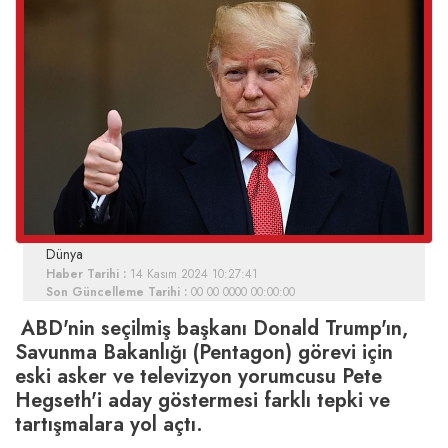
Dünya
Haber Tarihi :
14 Kasım 2024 10:27:41
Son Güncelleme Tarihi :
00 00 0000 00:00:00
​ ABD'nin seçilmiş başkanı Donald Trump'ın,
Savunma Bakanlığı (Pentagon) görevi için
eski asker ve televizyon yorumcusu Pete
Hegseth'i aday göstermesi farklı tepki ve
tartışmalara yol açtı.