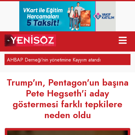
r
AHBAP Derneği'nin yönetimine Kayyım atandı
Trump'ın, Pentagon'un başına
Pete Hegseth'i aday
göstermesi farklı tepkilere
neden oldu