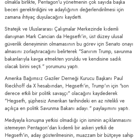
olmakla birlikte, Pentagon'u yönetmenin çok sayıda başka
beceri gerektirdiğini ve adaylığının değerlendirilmesi için
zamana ihtiyaç duyulacağını kaydetti.
Stratejik ve Uluslararası Çalışmalar Merkezinde kıdemli
danışman Mark Cancian da Hegseth'in, üst düzey ulusal
güvenlik deneyiminin olmamasının bu görev için Senato onayı
almasını zorlaştıracağını belirterek "Sanırım Trump, savunma
bakanlarıyla kavga etmekten yoruldu ve kendisine sadık
olacak birini seçti." yorumunu yaptı.
Amerika Bağımsız Gaziler Derneği Kurucu Başkanı Paul
Rieckhoff da X hesabından, Hegseth'in, Trump'ın için "son
derece etkili bir politik savaşçı" olacağını kaydederek
"Hegseth, şüphesiz Amerikan tarihindeki en az nitelikli ve
açıkça en politik Savunma Bakanı adayı." paylaşımını yaptı.
Medyayla konuşma yetkisi olmadığı için isminin açıklanmasını
istemeyen Pentagon'dan kıdemli bir askeri yetkili de
Hegseth'in, aday gösterilmesinin, muazzam bir bütçeye sahip