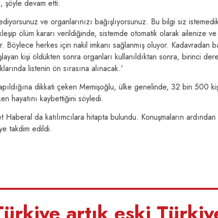
 şöyle devam etti:
 ediyorsunuz ve organlarınızı bağışlıyorsunuz. Bu bilgi siz istemedi
şip ölüm kararı verildiğinde, sistemde otomatik olarak ailenize ve il
r. Böylece herkes için nakil imkanı sağlanmış oluyor. Kadavradan b
layan kişi öldükten sonra organları kullanıldıktan sonra, birinci der
klarında listenin ön sırasına alınacak.'
apıldığına dikkati çeken Memişoğlu, ülke genelinde, 32 bin 500 kiş
en hayatını kaybettiğini söyledi.
t Haberal da katılımcılara hitapta bulundu. Konuşmaların ardından 
e takdim edildi.
ürkiye artık eski Türkiy