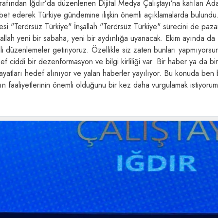
rafından Iğdır’da düzenlenen Dijital Medya Çalıştayı’na katılan Ada
bet ederek Türkiye gündemine ilişkin önemli açıklamalarda bulundu
i "Terörsüz Türkiye" İnşallah "Terörsüz Türkiye" sürecini de paz
şallah yeni bir sabaha, yeni bir aydınlığa uyanacak. Ekim ayında da
i düzenlemeler getiriyoruz. Özellikle siz zaten bunları yapmıyorsu
 ciddi bir dezenformasyon ve bilgi kirliliği var. Bir haber ya da bir
 hayatları hedef alınıyor ve yalan haberler yayılıyor. Bu konuda ben
 faaliyetlerinin önemli olduğunu bir kez daha vurgulamak istiyoru