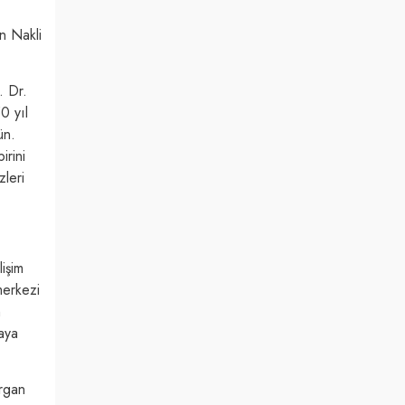
n Nakli
. Dr.
0 yıl
ün.
irini
leri
işim
merkezi
n
raya
organ