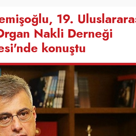
mişoğlu, 19. Uluslarara
rgan Nakli Derneği
esi'nde konuştu