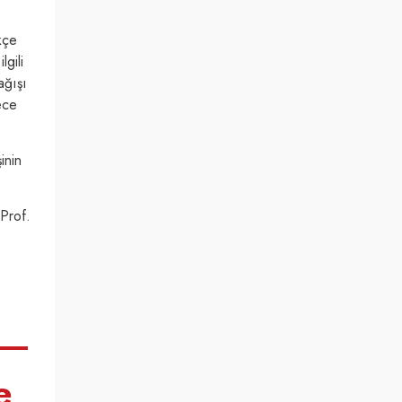
kçe
gili
ağışı
ece
inin
Prof.
e