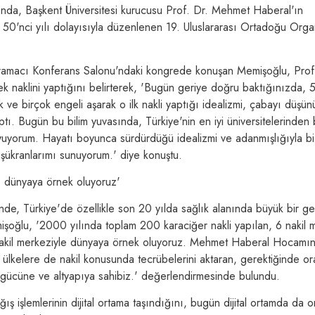
da, Başkent Üniversitesi kurucusu Prof. Dr. Mehmet Haberal'ın
in 50'nci yılı dolayısıyla düzenlenen 19. Uluslararası Ortadoğu Orga
ramacı Konferans Salonu'ndaki kongrede konuşan Memişoğlu, Prof
 naklini yaptığını belirterek, 'Bugün geriye doğru baktığınızda, 5
k ve birçok engeli aşarak o ilk nakli yaptığı idealizmi, çabayı düşün
tı. Bugün bu bilim yuvasında, Türkiye'nin en iyi üniversitelerinden b
uyorum. Hayatı boyunca sürdürdüğü idealizmi ve adanmışlığıyla biz
ükranlarımı sunuyorum.' diye konuştu.
e dünyaya örnek oluyoruz'
de, Türkiye'de özellikle son 20 yılda sağlık alanında büyük bir gel
şoğlu, '2000 yılında toplam 200 karaciğer nakli yapılan, 6 nakil 
 nakil merkeziyle dünyaya örnek oluyoruz. Mehmet Haberal Hocamı
r ülkelere de nakil konusunda tecrübelerini aktaran, gerektiğinde o
an gücüne ve altyapıya sahibiz.' değerlendirmesinde bulundu.
ş işlemlerinin dijital ortama taşındığını, bugün dijital ortamda da 