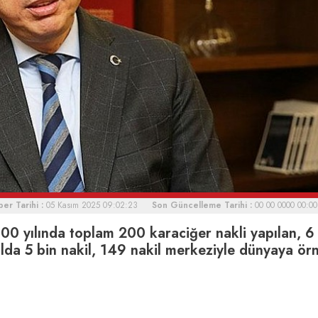
er Tarihi :
05 Kasım 2025 09:02:23
Son Güncelleme Tarihi :
00 00 0000 00:00
0 yılında toplam 200 karaciğer nakli yapılan, 6 
da 5 bin nakil, 149 nakil merkeziyle dünyaya ör