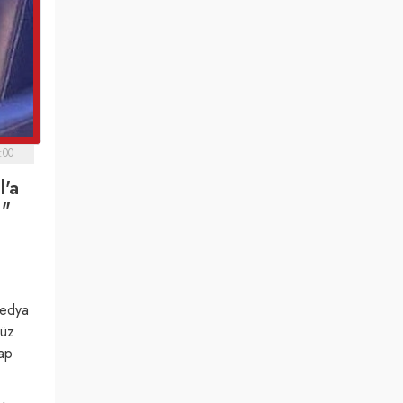
:00
l'a
."
Medya
süz
bap