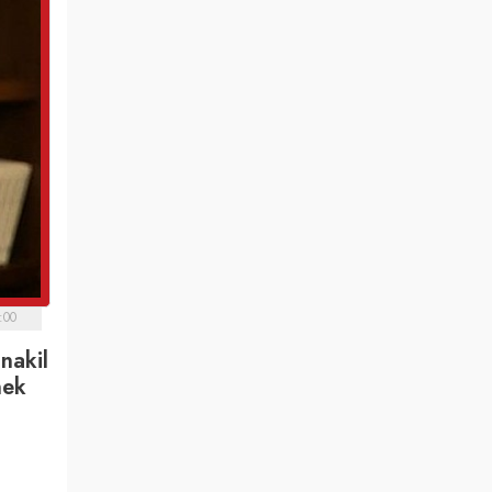
:00
nakil
nek