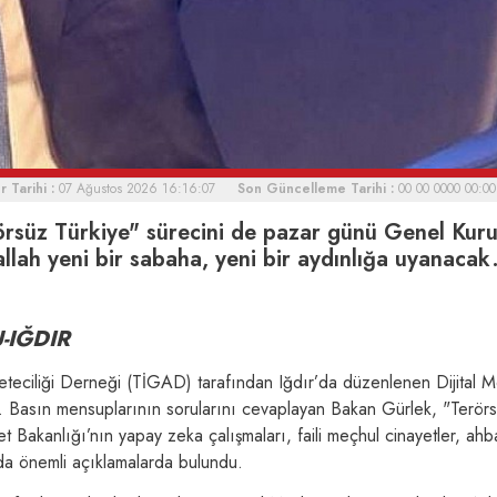
 Tarihi :
07 Ağustos 2026 16:16:07
Son Güncelleme Tarihi :
00 00 0000 00:00
örsüz Türkiye" sürecini de pazar günü Genel Kuru
allah yeni bir sabaha, yeni bir aydınlığa uyanacak
-IĞDIR
eteciliği Derneği (TİGAD) tarafından Iğdır’da düzenlenen Dijital 
ldi. Basın mensuplarının sorularını cevaplayan Bakan Gürlek, "Terör
t Bakanlığı’nın yapay zeka çalışmaları, faili meçhul cinayetler, ah
da önemli açıklamalarda bulundu.