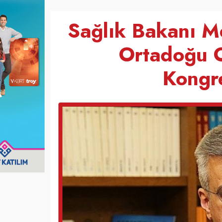
Sağlık Bakanı Me
Ortadoğu O
Kongr