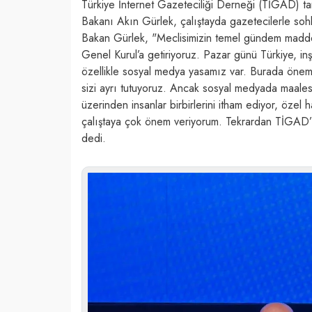
Türkiye İnternet Gazeteciliği Derneği (TİGAD) ta
Bakanı Akın Gürlek, çalıştayda gazetecilerle soh
Bakan Gürlek, "Meclisimizin temel gündem maddes
Genel Kurul’a getiriyoruz. Pazar günü Türkiye, in
özellikle sosyal medya yasamız var. Burada öneml
sizi ayrı tutuyoruz. Ancak sosyal medyada maalesef
üzerinden insanlar birbirlerini itham ediyor, özel
çalıştaya çok önem veriyorum. Tekrardan TİGAD’ın
dedi.