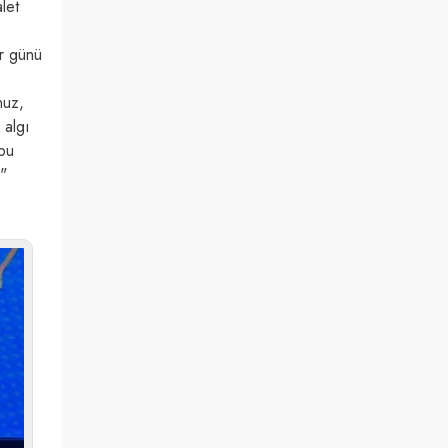
let
.
ar günü
nuz,
 algı
 bu
m"