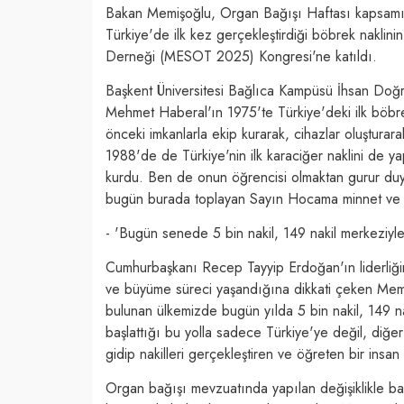
Bakan Memişoğlu, Organ Bağışı Haftası kapsamın
Türkiye'de ilk kez gerçekleştirdiği böbrek naklin
Derneği (MESOT 2025) Kongresi'ne katıldı.
Başkent Üniversitesi Bağlıca Kampüsü İhsan Doğ
Mehmet Haberal'ın 1975'te Türkiye'deki ilk böbrek
önceki imkanlarla ekip kurarak, cihazlar oluşturara
1988'de de Türkiye'nin ilk karaciğer naklini de yap
kurdu. Ben de onun öğrencisi olmaktan gurur duy
bugün burada toplayan Sayın Hocama minnet ve ş
- 'Bugün senede 5 bin nakil, 149 nakil merkeziyl
Cumhurbaşkanı Recep Tayyip Erdoğan'ın liderliğin
ve büyüme süreci yaşandığına dikkati çeken Memi
bulunan ülkemizde bugün yılda 5 bin nakil, 149
başlattığı bu yolla sadece Türkiye'ye değil, diğe
gidip nakilleri gerçekleştiren ve öğreten bir ins
Organ bağışı mevzuatında yapılan değişiklikle bağı