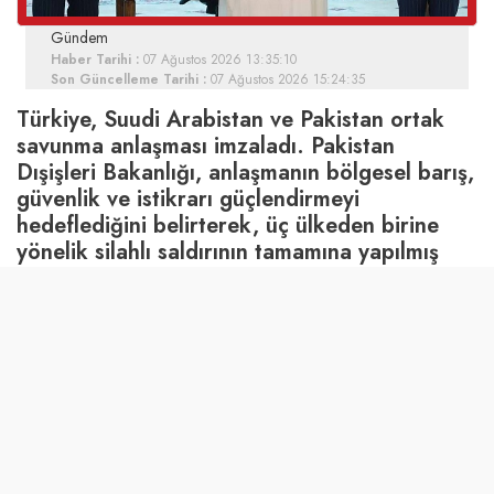
Gündem
Haber Tarihi :
07 Ağustos 2026 13:35:10
Son Güncelleme Tarihi :
07 Ağustos 2026 15:24:35
Türkiye, Suudi Arabistan ve Pakistan ortak
savunma anlaşması imzaladı. Pakistan
Dışişleri Bakanlığı, anlaşmanın bölgesel barış,
güvenlik ve istikrarı güçlendirmeyi
hedeflediğini belirterek, üç ülkeden birine
yönelik silahlı saldırının tamamına yapılmış
sayılacağını açıkladı.
Cumhurbaşkanı Erdoğan'ın Suudi Arabistan'a gerçekleştirdiği
günübirlik çalışma ziyareti kapsamında, Türkiye, Suudi
Arabistan ve Pakistan arasında bölgesel güvenlik mimarisini
yeniden şekillendirecek tarihi "Mekke Ortak Savunma
Anlaşması" imzalandı.
Bölgesel sahiplenme ilkesi doğrultusunda yürütülen uzun