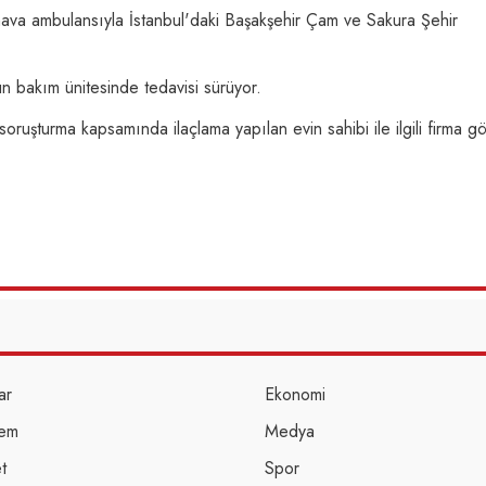
hava ambulansıyla İstanbul'daki Başakşehir Çam ve Sakura Şehir
n bakım ünitesinde tedavisi sürüyor.
ruşturma kapsamında ilaçlama yapılan evin sahibi ile ilgili firma gör
ar
Ekonomi
em
Medya
t
Spor