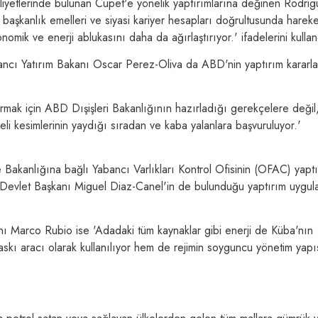
aliyetlerinde bulunan Cupet'e yönelik yaptırımlarına değinen Rodrig
, başkanlık emelleri ve siyasi kariyer hesapları doğrultusunda harek
omik ve enerji ablukasını daha da ağırlaştırıyor.' ifadelerini kullan
ancı Yatırım Bakanı Oscar Perez-Oliva da ABD'nin yaptırım kararla
rmak için ABD Dışişleri Bakanlığının hazırladığı gerekçelere değil
keli kesimlerinin yaydığı sıradan ve kaba yalanlara başvuruluyor.'
 Bakanlığına bağlı Yabancı Varlıkları Kontrol Ofisinin (OFAC) yapt
üba Devlet Başkanı Miguel Diaz-Canel'in de bulunduğu yaptırım uygul
nı Marco Rubio ise 'Adadaki tüm kaynaklar gibi enerji de Küba'nın
skı aracı olarak kullanılıyor hem de rejimin soyguncu yönetim yapı