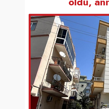
öldü, an