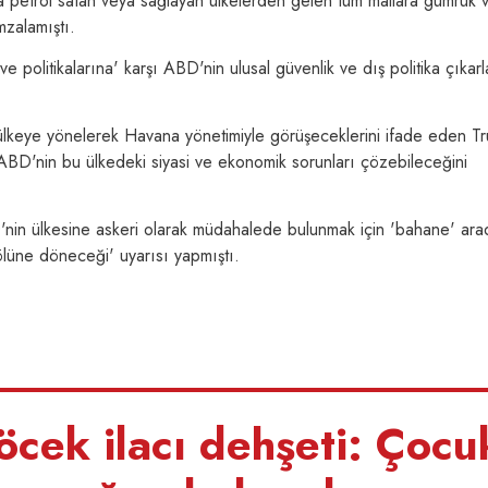
etrol satan veya sağlayan ülkelerden gelen tüm mallara gümrük v
mzalamıştı.
 politikalarına' karşı ABD'nin ulusal güvenlik ve dış politika çıkarl
u ülkeye yönelerek Havana yönetimiyle görüşeceklerini ifade eden T
ABD'nin bu ülkedeki siyasi ve ekonomik sorunları çözebileceğini
in ülkesine askeri olarak müdahalede bulunmak için 'bahane' ara
lüne döneceği' uyarısı yapmıştı.
cek ilacı dehşeti: Çocu