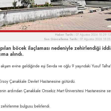
Haber Tarihi :
07 Ağustos 2026 10:29:13
Son Güncelleme Tarihi :
07 Ağustos 2026 15:25
ılan böcek ilaçlaması nedeniyle zehirlendiği iddi
ıma alındı.
akşam evine geldiğinde eşi Sevda ve oğlu 9 yaşındaki Yusuf Talha
 Ersoy Çanakkale Devlet Hastanesine götürdü.
lenin ardından Çanakkale Onsekiz Mart Üniversitesi Hastanesine se
zehirlenme bulgusu belirlendi.