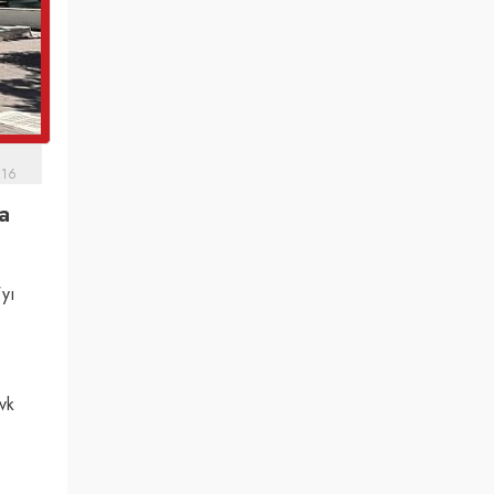
:16
a
'yı
vk