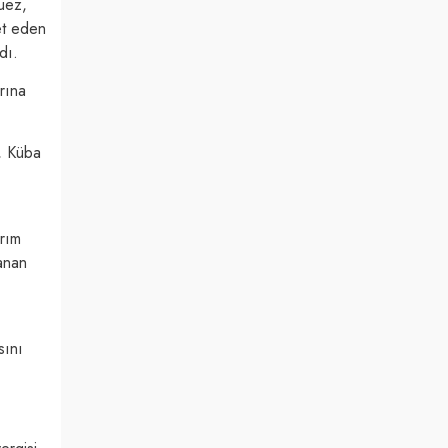
uez,
et eden
dı.
rına
, Küba
ırım
anan
sını