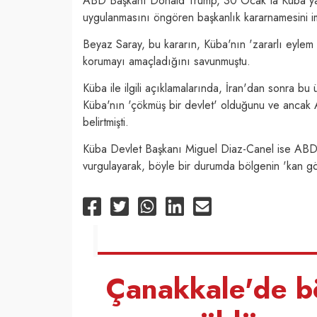
ABD Başkanı Donald Trump, 30 Ocak'ta Küba'ya p
uygulanmasını öngören başkanlık kararnamesini i
Beyaz Saray, bu kararın, Küba'nın 'zararlı eylem ve
korumayı amaçladığını savunmuştu.
Küba ile ilgili açıklamalarında, İran'dan sonra b
Küba'nın 'çökmüş bir devlet' olduğunu ve ancak 
belirtmişti.
Küba Devlet Başkanı Miguel Diaz-Canel ise ABD'n
vurgulayarak, böyle bir durumda bölgenin 'kan gö
Çanakkale'de bö