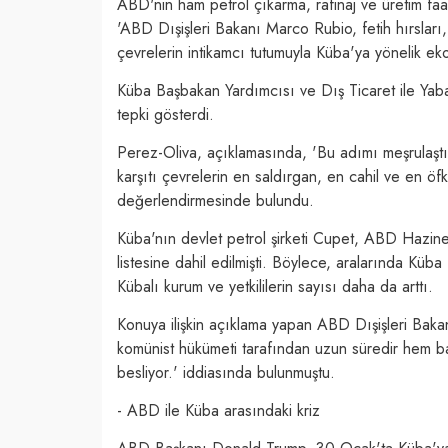
ABD'nin ham petrol çıkarma, rafinaj ve üretim fa
'ABD Dışişleri Bakanı Marco Rubio, fetih hırsları
çevrelerin intikamcı tutumuyla Küba'ya yönelik ekon
Küba Başbakan Yardımcısı ve Dış Ticaret ile Yab
tepki gösterdi.
Perez-Oliva, açıklamasında, 'Bu adımı meşrulaştı
karşıtı çevrelerin en saldırgan, en cahil ve en öf
değerlendirmesinde bulundu.
Küba'nın devlet petrol şirketi Cupet, ABD Hazine
listesine dahil edilmişti. Böylece, aralarında K
Kübalı kurum ve yetkililerin sayısı daha da arttı.
Konuya ilişkin açıklama yapan ABD Dışişleri Baka
komünist hükümeti tarafından uzun süredir hem ba
besliyor.' iddiasında bulunmuştu.
- ABD ile Küba arasındaki kriz