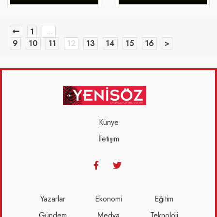
1
...
9
10
11
12
13
14
15
16
>
Künye
İletişim
Yazarlar
Ekonomi
Eğitim
Gündem
Medya
Teknoloji