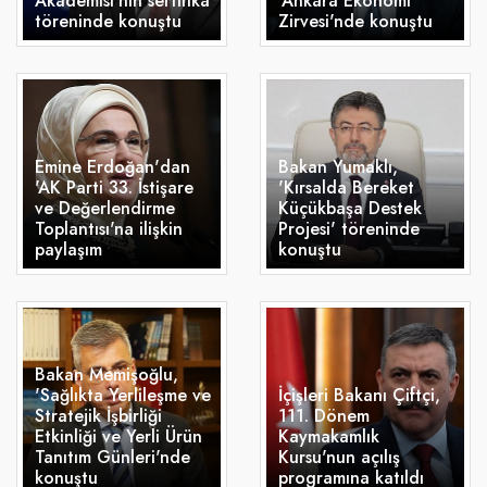
Akademisi'nin sertifika
'Ankara Ekonomi
töreninde konuştu
Zirvesi'nde konuştu
Emine Erdoğan'dan
Bakan Yumaklı,
'AK Parti 33. İstişare
'Kırsalda Bereket
ve Değerlendirme
Küçükbaşa Destek
Toplantısı'na ilişkin
Projesi' töreninde
paylaşım
konuştu
Bakan Memişoğlu,
'Sağlıkta Yerlileşme ve
İçişleri Bakanı Çiftçi,
Stratejik İşbirliği
111. Dönem
Etkinliği ve Yerli Ürün
Kaymakamlık
Tanıtım Günleri'nde
Kursu'nun açılış
konuştu
programına katıldı