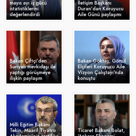
mayıs ayı iş gücü
İletişim Başkanı
istatistiklerini
Duran'dan Koruyucu
değerlendirdi
Aile Günü paylaşımı
Bakan Çiftçi'den
Bakan Göktaş, Gönül
Suriyeli mevkidaşı ile
Elçileri Koruyucu Aile
yaptığı görüşmeye
Vizyon Çalıştayı'nda
ilişkin paylaşım
konuştu
Milli Eğitim Bakanı
Tekin, Maarif Tiyatro
Ticaret Bakanı Bolat,