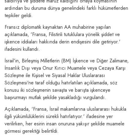
saldırıya ve şiddete maruz kaldığını ortaya koymasının
ardından bu duruma dünya genelindeki farklı hükümetlerden
tepkiler geldi.
Fransız diplomatik kaynaktan AA muhabirine yapılan
açıklamada, 'Fransa, Filistinli tutuklulara yönelik şiddet ve
işkence iddiaları hakkında derin endişesini dile getiriyor.'
ifadesini kullandı.
İsrail'in, Birleşmiş Milletlerin (BM) İşkence ve Diğer Zalimane,
İnsanlık Dışı veya Onur Kırıcı Muamele veya Cezaya Karşı
Sözleşme ile Kişisel ve Siyasal Haklar Uluslararası
Sözleşmesi'ne taraf olduğu hatırlatılan açıklamada, söz
konusu iki sözleşmenin savaşta ve barışta işkenceye
başvurmayı mutlak şekilde yasakladığı vurgulandı.
Açıklamada, 'Fransa, İsrail makamlarına uluslararası hukukla
ilgili yükümlülüklerini sürekli hatırlatıyor.' ifadesine yer
verilirken, her esirin insan onuruna yakışır şekilde muamele
görmesi gerektiği belirtildi.