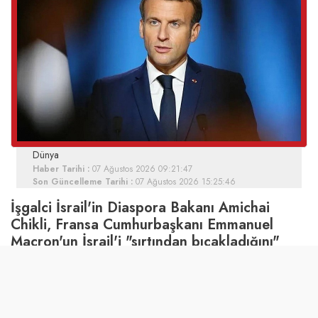
Dünya
Haber Tarihi :
07 Ağustos 2026 09:21:47
Son Güncelleme Tarihi :
07 Ağustos 2026 15:25:46
İşgalci İsrail'in Diaspora Bakanı Amichai
Chikli, Fransa Cumhurbaşkanı Emmanuel
Macron'un İsrail'i "sırtından bıçakladığını"
söyledi.
İsrail'de yayın yapan Kanal 14 televizyonuna konuşan
Diaspora Bakanı Chikli, Fransa Cumhurbaşkanı Emmanuel