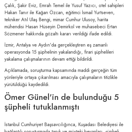
Çalık, Şakir Eviz, Emrah Temel ile Yusuf Yazıcı, otel sahipleri
Hakan Tanır ile Kağan Özcan, eğitimci İsmail Yurtseven,
tekniker Atıl Ulaş Bengi, mimar Cumhur Ulusoy, harita
mühendisi Hasan Hüseyin Demirkol ve muhasebeci Ertan
Sözmener hakkında gözaltı kararı verildiği ifade edildi.
İzmir, Antalya ve Aydın'da gerçekleştiren eş zamanlı
operasyonda 15 şüphelinin yakalandığı, firari şüphelileri
yakalama çalışmalarının devam ettiği bildirildi.
Açıklamada, soruşturma kapsamında maddi gerçeğin tüm
yönleriyle ortaya çıkarılması amacıyla çalışmaların titizlikle
yürütüldüğü kaydedildi.
Ömer Günel'in de bulunduğu 5
şüpheli tutuklanmıştı
İstanbul Cumhuriyet Başsavcılığınca, Kuşadası Belediyesi ile
bağlantılı soruşturmada tanık ve müşteki beyanları, şüpheli