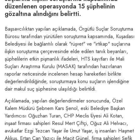
düzenlenen operasyonda 15 şüphelinin
gözaltına alındığını belirtti.
Başsavcılıktan yapılan açıklamada, Örgütlü Suçlar Soruşturma
Bürosu tarafından yürütülen soruşturma kapsamında, Kuşadası
Belediyesi ile bağlantılı olarak "rüşvet" ve "irtikap" suçlarına
ilişkin soruşturma çerçevesinde elde edilen tanık beyanları,
şüphelilerin etkin pişmanlık ifadeleri, HTS kayıtları ile Mali
Suçları Araştırma Kurulu (MASAK) tarafından hazırlanan
raporlar neticesinde incelenen hesap hareketleri birlikte
değerlendirildiğinde, soruşturmaya konu suçların işlendiğine
dair makul suç şüphesine ulaşıldığı belirtildi.
Açıklamada, yapılan değerlendirmeler sonucunda, Özel
Kalem Müdürü Şebnem Kars Şenol, eski Belediye Başkan
Yardımcısı Oğuzhan Turan, CHP Meclis Üyesi Ali Kotan,
inşaat firması sahipleri Resul Mert Çiftçi, Oğuz Ali Helvacı,
avukatlar Ezgi Tezcan Yaşar ile Umut Yaşar, iş insanları Haşmet
Akkuş, Ertan Can Yazıcı ile Macit Günel, firma sahipleri Şefik