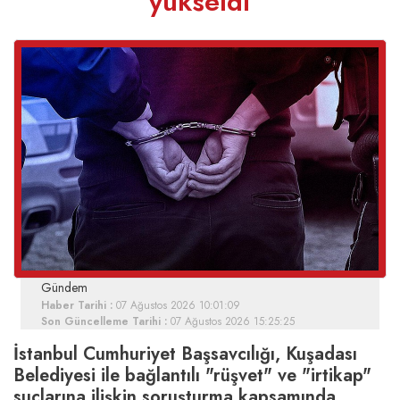
yükseldi
Gündem
Haber Tarihi :
07 Ağustos 2026 10:01:09
Son Güncelleme Tarihi :
07 Ağustos 2026 15:25:25
İstanbul Cumhuriyet Başsavcılığı, Kuşadası
Belediyesi ile bağlantılı "rüşvet" ve "irtikap"
suçlarına ilişkin soruşturma kapsamında