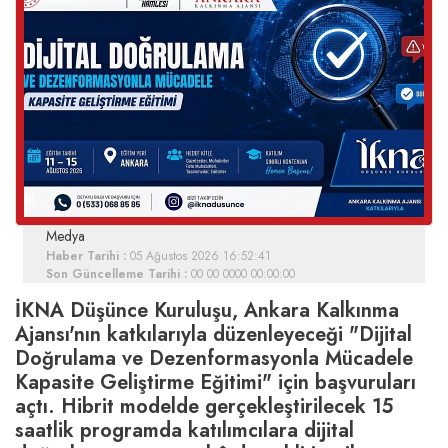
Medya
Haber Tarihi :
05 Ağustos 2026 16:52:41
Son Güncelleme Tarihi :
00 00 0000 00:00:00
İKNA Düşünce Kuruluşu, Ankara Kalkınma
Ajansı'nın katkılarıyla düzenleyeceği "Dijital
Doğrulama ve Dezenformasyonla Mücadele
Kapasite Geliştirme Eğitimi" için başvuruları
açtı. Hibrit modelde gerçekleştirilecek 15
saatlik programda katılımcılara dijital