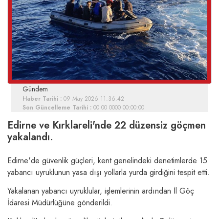
Gündem
Haber Tarihi :
09 May 2026 11:36:42
Son Güncelleme Tarihi :
00 00 0000 00:00:00
Edirne ve Kırklareli'nde 22 düzensiz göçmen
yakalandı.
Edirne'de güvenlik güçleri, kent genelindeki denetimlerde 15
yabancı uyruklunun yasa dışı yollarla yurda girdiğini tespit etti.
Yakalanan yabancı uyruklular, işlemlerinin ardından İl Göç
İdaresi Müdürlüğüne gönderildi.