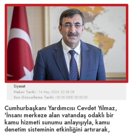
Siyaset
Haber Tarihi :
14 May 2026 20:58:08
Son Güncelleme Tarihi :
00 00 0000 00:00:00
Cumhurbaşkanı Yardımcısı Cevdet Yılmaz,
'İnsanı merkeze alan vatandaş odaklı bir
kamu hizmeti sunumu anlayışıyla, kamu
denetim sisteminin etkinliğini artırarak,