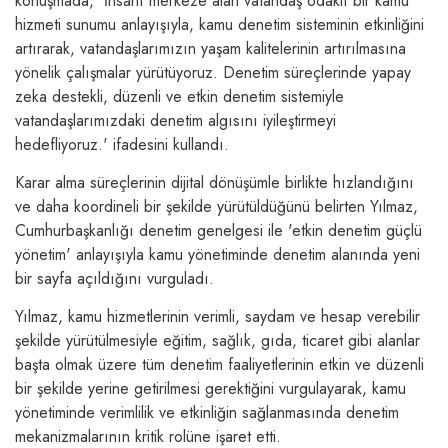
konuşmada, 'İnsanı merkeze alan vatandaş odaklı bir kamu
hizmeti sunumu anlayışıyla, kamu denetim sisteminin etkinliğini
artırarak, vatandaşlarımızın yaşam kalitelerinin artırılmasına
yönelik çalışmalar yürütüyoruz. Denetim süreçlerinde yapay
zeka destekli, düzenli ve etkin denetim sistemiyle
vatandaşlarımızdaki denetim algısını iyileştirmeyi
hedefliyoruz.' ifadesini kullandı.
Karar alma süreçlerinin dijital dönüşümle birlikte hızlandığını
ve daha koordineli bir şekilde yürütüldüğünü belirten Yılmaz,
Cumhurbaşkanlığı denetim genelgesi ile 'etkin denetim güçlü
yönetim' anlayışıyla kamu yönetiminde denetim alanında yeni
bir sayfa açıldığını vurguladı.
Yılmaz, kamu hizmetlerinin verimli, saydam ve hesap verebilir
şekilde yürütülmesiyle eğitim, sağlık, gıda, ticaret gibi alanlar
başta olmak üzere tüm denetim faaliyetlerinin etkin ve düzenli
bir şekilde yerine getirilmesi gerektiğini vurgulayarak, kamu
yönetiminde verimlilik ve etkinliğin sağlanmasında denetim
mekanizmalarının kritik rolüne işaret etti.