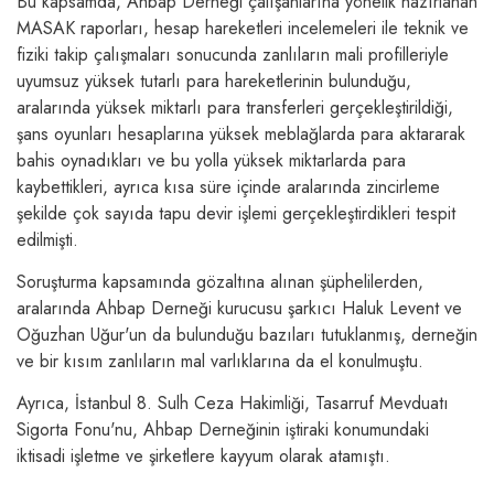
Bu kapsamda, Ahbap Derneği çalışanlarına yönelik hazırlanan
MASAK raporları, hesap hareketleri incelemeleri ile teknik ve
fiziki takip çalışmaları sonucunda zanlıların mali profilleriyle
uyumsuz yüksek tutarlı para hareketlerinin bulunduğu,
aralarında yüksek miktarlı para transferleri gerçekleştirildiği,
şans oyunları hesaplarına yüksek meblağlarda para aktararak
bahis oynadıkları ve bu yolla yüksek miktarlarda para
kaybettikleri, ayrıca kısa süre içinde aralarında zincirleme
şekilde çok sayıda tapu devir işlemi gerçekleştirdikleri tespit
edilmişti.
Soruşturma kapsamında gözaltına alınan şüphelilerden,
aralarında Ahbap Derneği kurucusu şarkıcı Haluk Levent ve
Oğuzhan Uğur'un da bulunduğu bazıları tutuklanmış, derneğin
ve bir kısım zanlıların mal varlıklarına da el konulmuştu.
Ayrıca, İstanbul 8. Sulh Ceza Hakimliği, Tasarruf Mevduatı
Sigorta Fonu'nu, Ahbap Derneğinin iştiraki konumundaki
iktisadi işletme ve şirketlere kayyum olarak atamıştı.