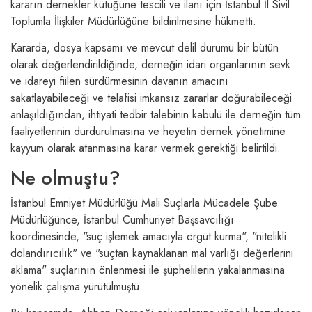
kararın dernekler kütüğüne tescili ve ilanı için İstanbul İl Sivil
Toplumla İlişkiler Müdürlüğüne bildirilmesine hükmetti.
Kararda, dosya kapsamı ve mevcut delil durumu bir bütün
olarak değerlendirildiğinde, derneğin idari organlarının sevk
ve idareyi fiilen sürdürmesinin davanın amacını
sakatlayabileceği ve telafisi imkansız zararlar doğurabileceği
anlaşıldığından, ihtiyati tedbir talebinin kabulü ile derneğin tüm
faaliyetlerinin durdurulmasına ve heyetin dernek yönetimine
kayyum olarak atanmasına karar vermek gerektiği belirtildi.
Ne olmuştu?
İstanbul Emniyet Müdürlüğü Mali Suçlarla Mücadele Şube
Müdürlüğünce, İstanbul Cumhuriyet Başsavcılığı
koordinesinde, "suç işlemek amacıyla örgüt kurma", "nitelikli
dolandırıcılık" ve "suçtan kaynaklanan mal varlığı değerlerini
aklama" suçlarının önlenmesi ile şüphelilerin yakalanmasına
yönelik çalışma yürütülmüştü.