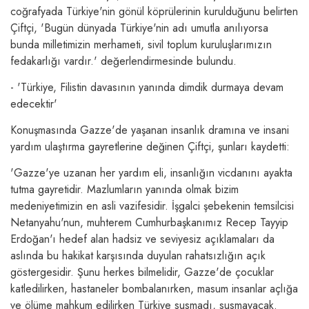
coğrafyada Türkiye'nin gönül köprülerinin kurulduğunu belirten
Çiftçi, 'Bugün dünyada Türkiye'nin adı umutla anılıyorsa
bunda milletimizin merhameti, sivil toplum kuruluşlarımızın
fedakarlığı vardır.' değerlendirmesinde bulundu.
- 'Türkiye, Filistin davasının yanında dimdik durmaya devam
edecektir'
Konuşmasında Gazze'de yaşanan insanlık dramına ve insani
yardım ulaştırma gayretlerine değinen Çiftçi, şunları kaydetti:
'Gazze'ye uzanan her yardım eli, insanlığın vicdanını ayakta
tutma gayretidir. Mazlumların yanında olmak bizim
medeniyetimizin en asli vazifesidir. İşgalci şebekenin temsilcisi
Netanyahu'nun, muhterem Cumhurbaşkanımız Recep Tayyip
Erdoğan'ı hedef alan hadsiz ve seviyesiz açıklamaları da
aslında bu hakikat karşısında duyulan rahatsızlığın açık
göstergesidir. Şunu herkes bilmelidir, Gazze'de çocuklar
katledilirken, hastaneler bombalanırken, masum insanlar açlığa
ve ölüme mahkum edilirken Türkiye susmadı, susmayacak.