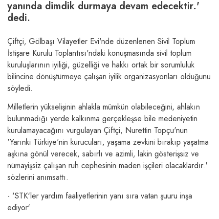
yanında dimdik durmaya devam edecektir.'
dedi.
Çiftçi, Gölbaşı Vilayetler Evi'nde düzenlenen Sivil Toplum
İstişare Kurulu Toplantısı'ndaki konuşmasında sivil toplum
kuruluşlarının iyiliği, güzelliği ve hakkı ortak bir sorumluluk
bilincine dönüştürmeye çalışan iyilik organizasyonları olduğunu
söyledi.
Milletlerin yükselişinin ahlakla mümkün olabileceğini, ahlakın
bulunmadığı yerde kalkınma gerçekleşse bile medeniyetin
kurulamayacağını vurgulayan Çiftçi, Nurettin Topçu'nun
'Yarınki Türkiye'nin kurucuları, yaşama zevkini bırakıp yaşatma
aşkına gönül verecek, sabırlı ve azimli, lakin gösterişsiz ve
nümayişsiz çalışan ruh cephesinin maden işçileri olacaklardır.'
sözlerini anımsattı.
- 'STK'ler yardım faaliyetlerinin yanı sıra vatan şuuru inşa
ediyor'