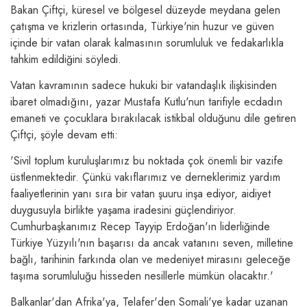
Bakan Çiftçi, küresel ve bölgesel düzeyde meydana gelen
çatışma ve krizlerin ortasında, Türkiye'nin huzur ve güven
içinde bir vatan olarak kalmasının sorumluluk ve fedakarlıkla
tahkim edildiğini söyledi.
Vatan kavramının sadece hukuki bir vatandaşlık ilişkisinden
ibaret olmadığını, yazar Mustafa Kutlu'nun tarifiyle ecdadın
emaneti ve çocuklara bırakılacak istikbal olduğunu dile getiren
Çiftçi, şöyle devam etti:
'Sivil toplum kuruluşlarımız bu noktada çok önemli bir vazife
üstlenmektedir. Çünkü vakıflarımız ve derneklerimiz yardım
faaliyetlerinin yanı sıra bir vatan şuuru inşa ediyor, aidiyet
duygusuyla birlikte yaşama iradesini güçlendiriyor.
Cumhurbaşkanımız Recep Tayyip Erdoğan'ın liderliğinde
Türkiye Yüzyılı'nın başarısı da ancak vatanını seven, milletine
bağlı, tarihinin farkında olan ve medeniyet mirasını geleceğe
taşıma sorumluluğu hisseden nesillerle mümkün olacaktır.'
Balkanlar'dan Afrika'ya, Telafer'den Somali'ye kadar uzanan