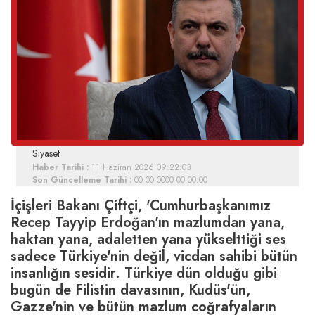
Siyaset
Haber Tarihi :
11 Haziran 2026 09:22:03
Son Güncelleme Tarihi :
00 00 0000 00:00:00
İçişleri Bakanı Çiftçi, 'Cumhurbaşkanımız
Recep Tayyip Erdoğan'ın mazlumdan yana,
haktan yana, adaletten yana yükselttiği ses
sadece Türkiye'nin değil, vicdan sahibi bütün
insanlığın sesidir. Türkiye dün olduğu gibi
bugün de Filistin davasının, Kudüs'ün,
Gazze'nin ve bütün mazlum coğrafyaların