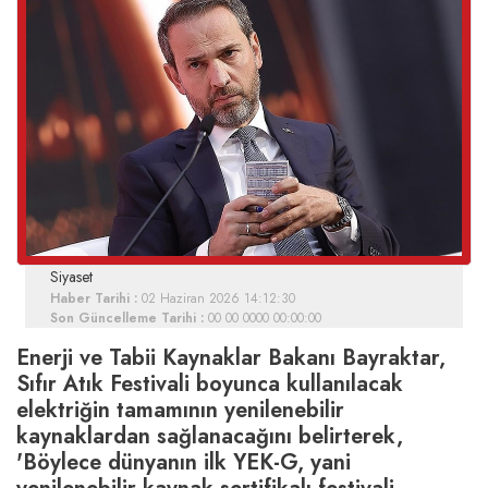
Siyaset
Haber Tarihi :
02 Haziran 2026 14:12:30
Son Güncelleme Tarihi :
00 00 0000 00:00:00
Enerji ve Tabii Kaynaklar Bakanı Bayraktar,
Sıfır Atık Festivali boyunca kullanılacak
elektriğin tamamının yenilenebilir
kaynaklardan sağlanacağını belirterek,
'Böylece dünyanın ilk YEK-G, yani