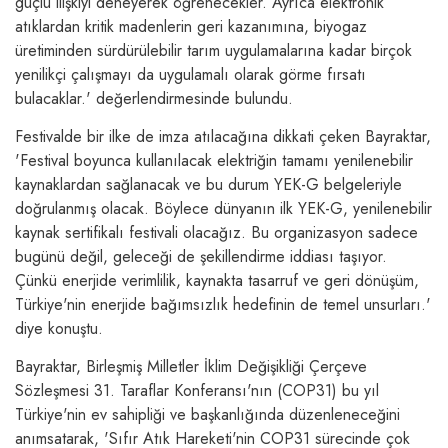
güçlü ilişkiyi deneyerek öğrenecekler. Ayrıca elektronik
atıklardan kritik madenlerin geri kazanımına, biyogaz
üretiminden sürdürülebilir tarım uygulamalarına kadar birçok
yenilikçi çalışmayı da uygulamalı olarak görme fırsatı
bulacaklar.' değerlendirmesinde bulundu.
Festivalde bir ilke de imza atılacağına dikkati çeken Bayraktar,
'Festival boyunca kullanılacak elektriğin tamamı yenilenebilir
kaynaklardan sağlanacak ve bu durum YEK-G belgeleriyle
doğrulanmış olacak. Böylece dünyanın ilk YEK-G, yenilenebilir
kaynak sertifikalı festivali olacağız. Bu organizasyon sadece
bugünü değil, geleceği de şekillendirme iddiası taşıyor.
Çünkü enerjide verimlilik, kaynakta tasarruf ve geri dönüşüm,
Türkiye'nin enerjide bağımsızlık hedefinin de temel unsurları.'
diye konuştu.
Bayraktar, Birleşmiş Milletler İklim Değişikliği Çerçeve
Sözleşmesi 31. Taraflar Konferansı'nın (COP31) bu yıl
Türkiye'nin ev sahipliği ve başkanlığında düzenleneceğini
anımsatarak, 'Sıfır Atık Hareketi'nin COP31 sürecinde çok