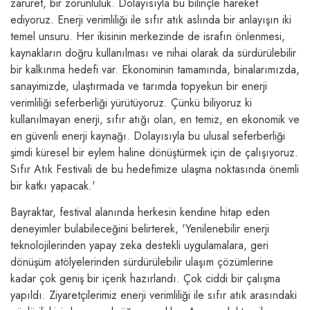
zaruret, bir zorunluluk. Dolayısıyla bu bilinçle hareket
ediyoruz. Enerji verimliliği ile sıfır atık aslında bir anlayışın iki
temel unsuru. Her ikisinin merkezinde de israfın önlenmesi,
kaynakların doğru kullanılması ve nihai olarak da sürdürülebilir
bir kalkınma hedefi var. Ekonominin tamamında, binalarımızda,
sanayimizde, ulaştırmada ve tarımda topyekun bir enerji
verimliliği seferberliği yürütüyoruz. Çünkü biliyoruz ki
kullanılmayan enerji, sıfır atığı olan, en temiz, en ekonomik ve
en güvenli enerji kaynağı. Dolayısıyla bu ulusal seferberliği
şimdi küresel bir eylem haline dönüştürmek için de çalışıyoruz.
Sıfır Atık Festivali de bu hedefimize ulaşma noktasında önemli
bir katkı yapacak.'
Bayraktar, festival alanında herkesin kendine hitap eden
deneyimler bulabileceğini belirterek, 'Yenilenebilir enerji
teknolojilerinden yapay zeka destekli uygulamalara, geri
dönüşüm atölyelerinden sürdürülebilir ulaşım çözümlerine
kadar çok geniş bir içerik hazırlandı. Çok ciddi bir çalışma
yapıldı. Ziyaretçilerimiz enerji verimliliği ile sıfır atık arasındaki