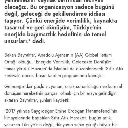
yenilenebilir kaynak sertifikalı festivali
olacağız. Bu organizasyon sadece bugünü
değil, geleceği de şekillendirme iddiası
taşıyor. Çünkü enerjide verimlilik, kaynakta
tasarruf ve geri dönüşüm, Türkiye'nin
enerjide bağımsızlık hedefinin de temel
unsurları.' dedi.
Bakan Bayraktar, Anadolu Ajansının (AA) Global İletişim
Ortağı olduğu, 'Enerjide Verimlilik, Gelecekte Dönüşüm'
temasıyla 4-7 Haziran'da İstanbul'da düzenlenecek 'Sıfır Atık
Festivali' öncesi basın tanıtım programında konuştu.
Geleceğe dair güçlü vizyonun, ortak sorumluluğun ve küresel
dönüşüm hareketinin parçası olmak için bir araya gelindiğini
aktaran Bayraktar, şunları kaydetti:
'2017 yılında Saygıdeğer Emine Erdoğan Hanımefendi'nin
himayelerinde başlatılan Sıfır Atık Hareketi, bugün artık
yalnızca Türkiye'nin değil, dünyanın sahip çıktığı büyük bir