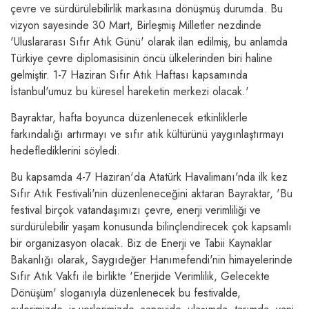
çevre ve sürdürülebilirlik markasına dönüşmüş durumda. Bu
vizyon sayesinde 30 Mart, Birleşmiş Milletler nezdinde
'Uluslararası Sıfır Atık Günü' olarak ilan edilmiş, bu anlamda
Türkiye çevre diplomasisinin öncü ülkelerinden biri haline
gelmiştir. 1-7 Haziran Sıfır Atık Haftası kapsamında
İstanbul'umuz bu küresel hareketin merkezi olacak.'
Bayraktar, hafta boyunca düzenlenecek etkinliklerle
farkındalığı artırmayı ve sıfır atık kültürünü yaygınlaştırmayı
hedeflediklerini söyledi.
Bu kapsamda 4-7 Haziran'da Atatürk Havalimanı'nda ilk kez
Sıfır Atık Festivali'nin düzenleneceğini aktaran Bayraktar, 'Bu
festival birçok vatandaşımızı çevre, enerji verimliliği ve
sürdürülebilir yaşam konusunda bilinçlendirecek çok kapsamlı
bir organizasyon olacak. Biz de Enerji ve Tabii Kaynaklar
Bakanlığı olarak, Saygıdeğer Hanımefendi'nin himayelerinde
Sıfır Atık Vakfı ile birlikte 'Enerjide Verimlilik, Gelecekte
Dönüşüm' sloganıyla düzenlenecek bu festivalde,