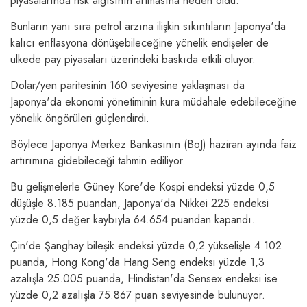
piyasalarında risk algısının artmasına neden oldu.
Bunların yanı sıra petrol arzına ilişkin sıkıntıların Japonya'da
kalıcı enflasyona dönüşebileceğine yönelik endişeler de
ülkede pay piyasaları üzerindeki baskıda etkili oluyor.
Dolar/yen paritesinin 160 seviyesine yaklaşması da
Japonya'da ekonomi yönetiminin kura müdahale edebileceğine
yönelik öngörüleri güçlendirdi.
Böylece Japonya Merkez Bankasının (BoJ) haziran ayında faiz
artırımına gidebileceği tahmin ediliyor.
Bu gelişmelerle Güney Kore'de Kospi endeksi yüzde 0,5
düşüşle 8.185 puandan, Japonya'da Nikkei 225 endeksi
yüzde 0,5 değer kaybıyla 64.654 puandan kapandı.
Çin'de Şanghay bileşik endeksi yüzde 0,2 yükselişle 4.102
puanda, Hong Kong'da Hang Seng endeksi yüzde 1,3
azalışla 25.005 puanda, Hindistan'da Sensex endeksi ise
yüzde 0,2 azalışla 75.867 puan seviyesinde bulunuyor.