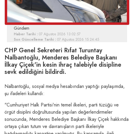
Gündem
Haber Tarihi :
07 Ağustos 2026 13:02:57
Son Güncelleme Tarihi :
07 Ağustos 2026 15:24:45
CHP Genel Sekreteri Rıfat Turuntay
Nalbantoğlu, Menderes Belediye Başkanı
İlkay Çiçek'in kesin ihraç talebiyle disipline
sevk edildiğini bildirdi.
Nalbantoğlu, sosyal medya hesabından yaptığı paylaşımda,
şu ifadeleri kullandı:
"Cumhuriyet Halk Partisi'nin temel ilkeleri, parti tüzüğü ve
örgüt disiplini doğrultusunda yapılan değerlendirmeler
sonucunda, Menderes Belediye Başkanı İlkay Çiçek hakkında
ortaya çıkan tutum ve davranışların parti ilkeleriyle
bağdaşmadığı kanaatine varılmıştır. Bu kapsamda, ilgili