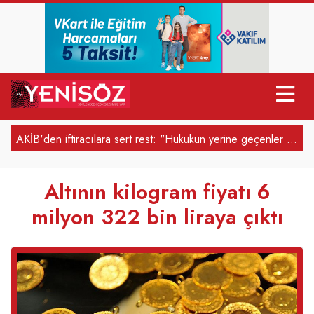
​AKİB'den iftiracılara sert rest: "Hukukun yerine geçenler bunun bedelini yargı önünde…
​Bir gazetecinin en acı günü
Altının kilogram fiyatı 6
milyon 322 bin liraya çıktı