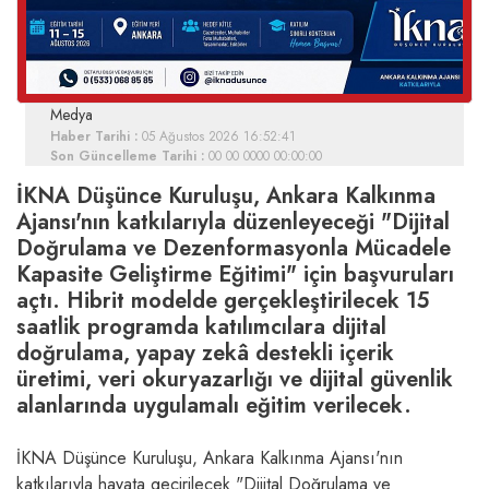
Medya
Haber Tarihi :
05 Ağustos 2026 16:52:41
Son Güncelleme Tarihi :
00 00 0000 00:00:00
İKNA Düşünce Kuruluşu, Ankara Kalkınma
Ajansı'nın katkılarıyla düzenleyeceği "Dijital
Doğrulama ve Dezenformasyonla Mücadele
Kapasite Geliştirme Eğitimi" için başvuruları
açtı. Hibrit modelde gerçekleştirilecek 15
saatlik programda katılımcılara dijital
doğrulama, yapay zekâ destekli içerik
üretimi, veri okuryazarlığı ve dijital güvenlik
alanlarında uygulamalı eğitim verilecek.
İKNA Düşünce Kuruluşu, Ankara Kalkınma Ajansı'nın
katkılarıyla hayata geçirilecek "Dijital Doğrulama ve